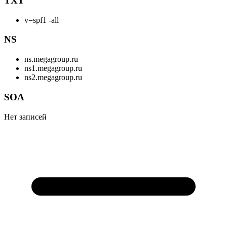
TXT
v=spf1 -all
NS
ns.megagroup.ru
ns1.megagroup.ru
ns2.megagroup.ru
SOA
Нет записей