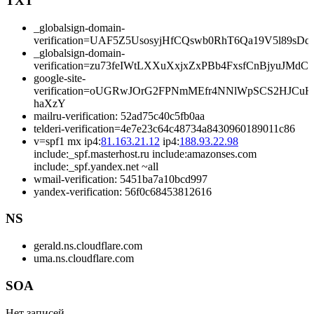
TXT
_globalsign-domain-
verification=UAF5Z5UsosyjHfCQswb0RhT6Qa19V5l89sD
_globalsign-domain-
verification=zu73feIWtLXXuXxjxZxPBb4FxsfCnBjyuJMdCi
google-site-
verification=oUGRwJOrG2FPNmMEfr4NNlWpSCS2HJCuHs
haXzY
mailru-verification: 52ad75c40c5fb0aa
telderi-verification=4e7e23c64c48734a8430960189011c86
v=spf1 mx ip4:
81.163.21.12
ip4:
188.93.22.98
include:_spf.masterhost.ru include:amazonses.com
include:_spf.yandex.net ~all
wmail-verification: 5451ba7a10bcd997
yandex-verification: 56f0c68453812616
NS
gerald.ns.cloudflare.com
uma.ns.cloudflare.com
SOA
Нет записей