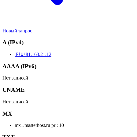
Новый запрос
A (IPv4)
🇷🇺
81.163.21.12
AAAA (IPv6)
Нет записей
CNAME
Нет записей
MX
mx1.masterhost.ru
pri: 10